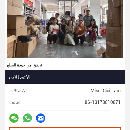
تحقق من جودة السلع
الاتصالات
Miss. Cici Lam
الاتصالات:
86-13178810871
هاتف: