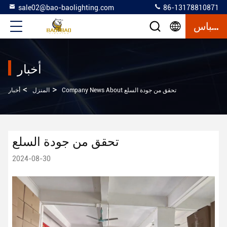
sale02@bao-baolighting.com
86-13178810871
إقتباس
أخبار
>
>
Company News About تحقق من جودة السلع
المنزل
أخبار
تحقق من جودة السلع
2024-08-30