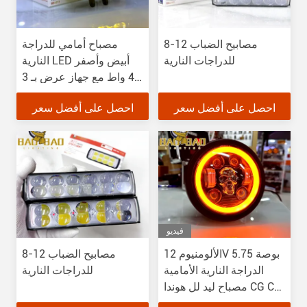
8-12 مصابيح الضباب
مصباح أمامي للدراجة
للدراجات النارية
النارية LED أبيض وأصفر
40 واط مع جهاز عرض بـ 3
عدسات
احصل على أفضل سعر
احصل على أفضل سعر
فيديو
الألومنيوم 12V 5.75 بوصة
8-12 مصابيح الضباب
الدراجة النارية الأمامية
للدراجات النارية
مصباح ليد لل هوندا CG CN
GN CD70