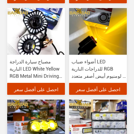
أضواء ضباب LED
مصباح سيارة الدراجة
للدراجات النارية RGB
النارية LED White Yellow
ألومنيوم أبيض أصفر متعدد
RGB Metal Mini Driving
الألوان
Light
احصل على أفضل سعر
احصل على أفضل سعر