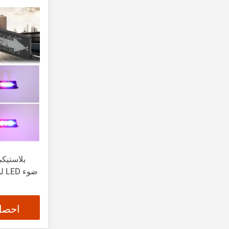
لو
احصل