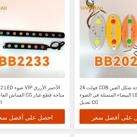
24 فولت COB الشريحة شكل العين
6 LED 12 LED ضوء
البيضاء المتمثلة في الضوء LED الرائع
القماش الفاخر وحدة CG 
تعديل CG
ا
 على أفضل سعر
احصل على أفضل سع