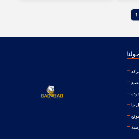
1
ولنا
ركة
صنع
جودة
 بنا
وقع
صية