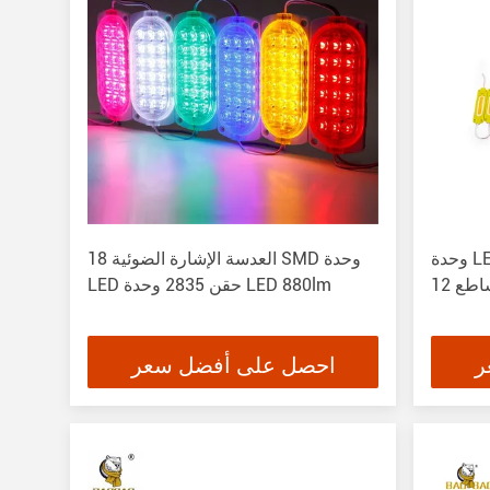
وحدة LED COB الزخرفية المضادة للماء
18 العدسة الإشارة الضوئية SMD وحدة
LED حقن 2835 وحدة LED 880lm
ر
احصل على أفضل سعر