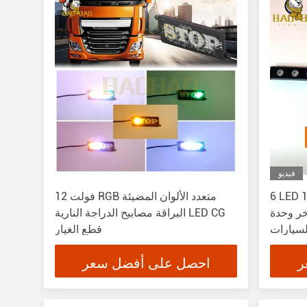
فيديو
 VIP الأحمر الأزرق
12 فولت RGB متعدد الألوان المضيئة
متاحة قطع غيار
البراقة مصابيح الدراجة النارية LED CG
لسيارات
قطع الغيار
ر
احصل على أفضل سعر