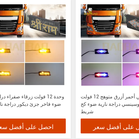
بلاستيكي أحمر أزرق متوهج 12 فولت
وحدة 12 فولت زرقاء صفراء در
سينسي دراجة نارية ضوء كج LED ضوء
LED ضوء فاخر جزئ ديكور دراجة نا
شريط
 على أفضل سعر
احصل على أفضل سع