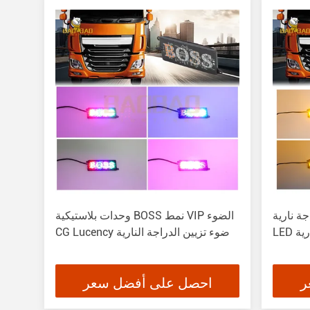
اجة نارية
وحدات بلاستيكية BOSS نمط VIP الضوء
رية
CG Lucency ضوء تزيين الدراجة النارية
ر
احصل على أفضل سعر