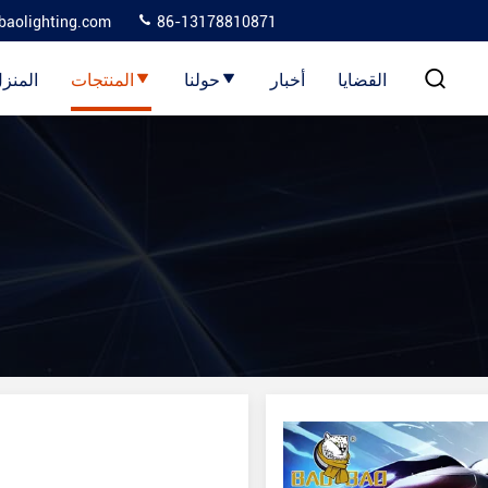
baolighting.com
86-13178810871
القضايا
أخبار
حولنا
المنتجات
المنز