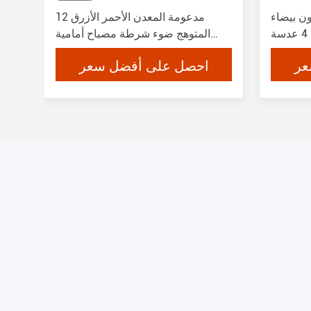
طان الأحمر 4 عيون بيضاء
12 مدعومة المعدن الأحمر الأزرق
صفراء مزدوجة اللون 4 عدسة
المتوهج ضوء شرطة مصباح أمامية
 المصغرة
مصباح للدراجة النارية
عر
احصل على أفضل سعر
م مصابيح
لدراجات