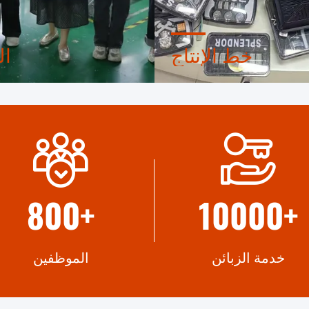
خط الإنتاج
ال
لدينا مساحة مصنع تزيد عن 85,000 متر
تأسست شركة باوباو للإضاءة
 كل خط إنتاج يضمن أعلى جودة
2014 ولديها أكثر من عشر 
الشحنات
خبرة
800
+
10000
+
خدمة الزبائن
الموظفين