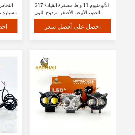
G17 الألومنيوم 11 واط مصغرة القيادة
الضوء الأبيض الأصفر مزدوج اللون
سيارة م
الأحمر الشيطان العيون ضوء الضباب
احصل على أفضل سعر
احص
المصغرة للدراجة النارية الدراجة النارية
مصباح