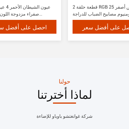
2 قطعة حلقة RGB 25 واط أبيض أصفر
عيون الشي
لومنيوم مصابيح الضباب للدراجة
ة مصابيح الضوء الأمامي مصباح
الألومنيوم مصابيح القيادة
ل على أفضل سعر
احصل على أفضل س
ي متوافر قطع غيار السيارات
للدراجات النارية مصباح الأما
الضباب ل
حولنا
لماذا أخترتنا
شركة غوانغتشو باوباو للإضاءة