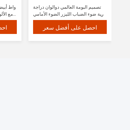
تصميم البومة العالمي دوالوان دراجة
نارية ضوء الضباب الليزر الضوء الأمامي
لامع الأ
أدى أضواء مكشوفة مساعدة للدراجة
الناري
احصل على أفضل سعر
احص
النارية
خلف