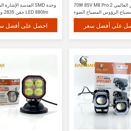
70W 85V M8 Pro 2 النحاس العالمي
صباح الرؤوس المصباح الضوء
LED حقن 2835 وحدة LED 880lm
العالي
ل على أفضل سعر
احصل على أفضل س