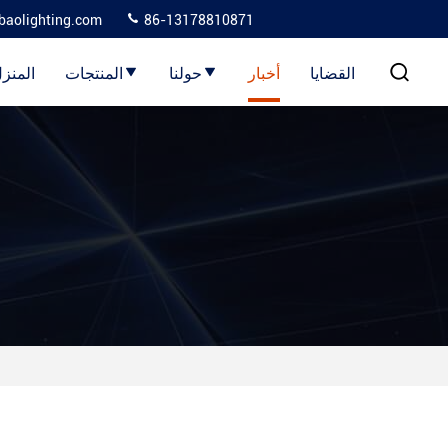
baolighting.com
86-13178810871
القضايا
أخبار
حولنا
المنتجات
المنز