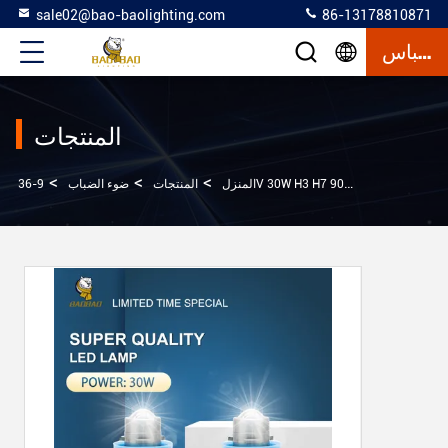
sale02@bao-baolighting.com
86-13178810871
إقتباس
المنتجات
>
>
>
9- مصباح الضباب العالمي
المنزل
المنتجات
ضوء الضباب