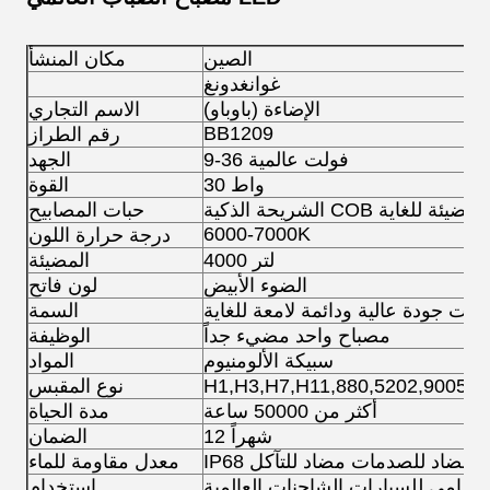
الصين
مكان المنشأ
غوانغدونغ
(باوباو) الإضاءة
الاسم التجاري
BB1209
رقم الطراز
9-36 فولت عالمية
الجهد
30 واط
القوة
الشريحة الذكية COB مضيئة للغاية
حبات المصابيح
6000-7000K
درجة حرارة اللون
4000 لتر
المضيئة
الضوء الأبيض
لون فاتح
ذات جودة عالية ودائمة لامعة للغاية
السمة
مصباح واحد مضيء جداً
الوظيفة
سبيكة الألومنيوم
المواد
نوع المقبس
أكثر من 50000 ساعة
مدة الحياة
12 شهراً
الضمان
لغبار مضاد للصدمات مضاد للتآكل
معدل مقاومة للماء
لأمامي للسيارات الشاحنات العالمية
استخدام