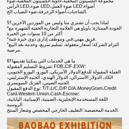
مجموعة الكسينون المخفية،حاوية الكسينون المخفية،ضوء
الرأس LED،ضوء LED،ضوء العمل LED،أضواء
الشاحنات،أضواء الزخرفة،ضوء الضباب الخ.
5لماذا يجب أن تشتري منا وليس من الموردين الآخرين؟
*الجودة الممتازة: باوباو هي العلامة التجارية الخفية الشهيرة مع
أكثر من 10 سنوات من الخبرة
*فريق مهني:فني وموظف إداري ذوي خبرة غنية.
*التزام الشركة: أسعار معقولة، تسليم سريع، وخدمة بعد البيع
مرضية.
6ما هي الخدمات التي يمكننا تقديمها؟
شروط التسليم المقبولة: FOB،CIF،EXW؛
العملة المقبولة للدفع:الدولار الأمريكي، اليورو، اليورو الجنوبي،
الكاد، الدولار الأسترالي، الدولار الهندي، الجنيه الإسترليني،
الجنيه الصيني، الفرنك السويسري.
نوع الدفع المقبول: T/T،L/C،D/P D/A،MoneyGram،Credit
Card،Western Union،Cash،Escrow؛
اللغة المستخدمة:الإنجليزية، الصينية، الإسبانية، اليابانية،
الروسية
الخدمة المخصصة: التغليف الخارجي المخصص وشعار المنتج.