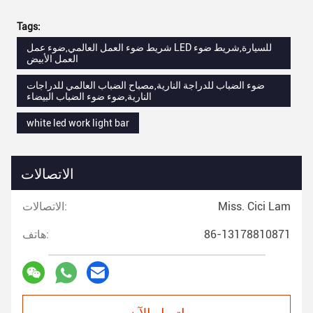
Tags:
شريط ضوء العمل العالمي,ضوء عمل LED للسيارة,شريط ضوء
العمل الأبيض
ضوء الضباب للدراجة النارية,مصباح الضباب العالمي للدراجات
النارية,ضوء ضوء الضباب البيضاء
white led work light bar
الاتصالات
Miss. Cici Lam
الاتصالات:
86-13178810871
هاتف:
اتصل الآن