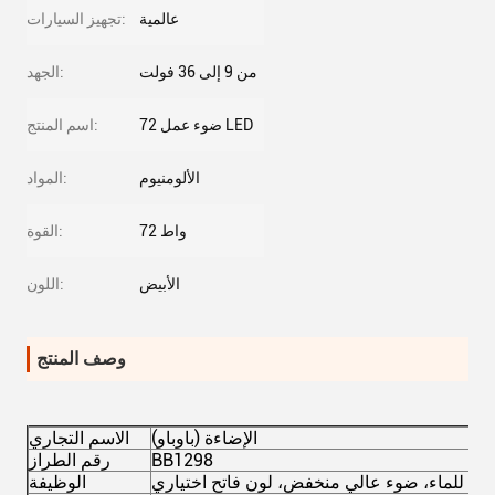
عالمية
تجهيز السيارات:
من 9 إلى 36 فولت
الجهد:
72 ضوء عمل LED
اسم المنتج:
الألومنيوم
المواد:
72 واط
القوة:
الأبيض
اللون:
وصف المنتج
(باوباو) الإضاءة
الاسم التجاري
BB1298
رقم الطراز
اد للماء، ضوء عالي منخفض، لون فاتح اختياري
الوظيفة