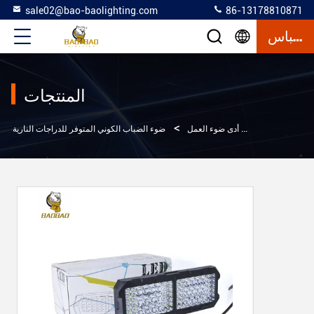
sale02@bao-baolighting.com
86-13178810871
إقتباس
المنتجات
>
>
>
زل
المنتجات
أدى ضوء العمل
ضوء الضباب الكوني المتوفر للدراجات النارية