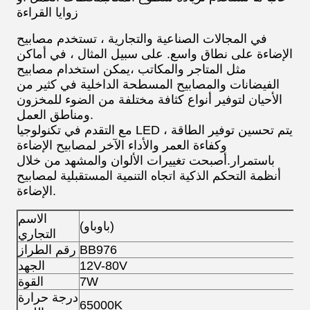
زوايا القراءة
في المجالات الصناعية والتجارية ، تستخدم مصابيح
الإضاءة على نطاق واسع. على سبيل المثال ، في أماكن
مثل المتاجر والمكاتب ،يمكن استخدام مصابيح
الفيضانات والمصابيح المسطحة الداخلية في كثير من
الأحيان لتوفير أنواع كثافة مختلفة من الضوء للمخزون
ومناطق العمل.
مع التقدم في تكنولوجيا LED ، يتم تحسين توفير الطاقة
وكفاءة العمر والأداء الآخر لمصابيح الإضاءة
باستمرار.أصبحت تغييرات الألوان والمشهد من خلال
أنظمة التحكم الذكية اتجاه التنمية المستقبلية لمصابيح
الإضاءة.
الاسم
(باوباو)
التجاري
BB976
رقم الطراز
12V-80V
الجهد
7W
القوة
درجة حرارة
65000K