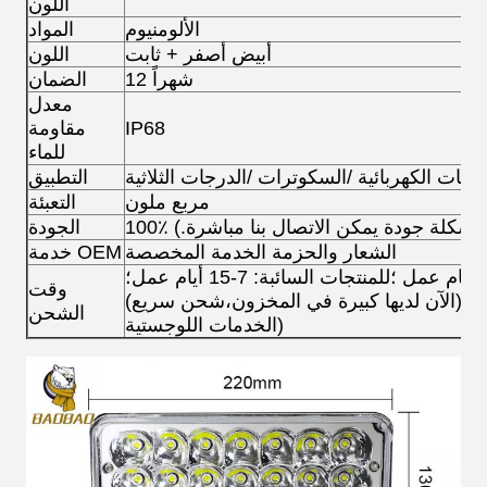
اللون
الألومنيوم
المواد
أبيض أصفر + ثابت
اللون
12 شهراً
الضمان
معدل
IP68
مقاومة
للماء
ركبات الكهربائية /السكوترات /الدرجات الثلاثية
التطبيق
مربع ملون
التعبئة
أي مشكلة جودة يمكن الاتصال بنا مباشرة.)
الجودة
الشعار والحزمة الخدمة المخصصة
خدمة OEM
بالنسبة للطلبات الصغيرة: 3-6 أيام عمل ؛للمنتجات السائبة: 7-15 أيام عمل؛
وقت
(الآن لديها كبيرة في المخزون،شحن سريع))
الشحن
الخدمات اللوجستية)