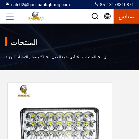
sale02@bao-baolighting.com
86-13178810871
إقتباس
المنتجات
>
>
>
المنزل
المنتجات
أدى ضوء العمل