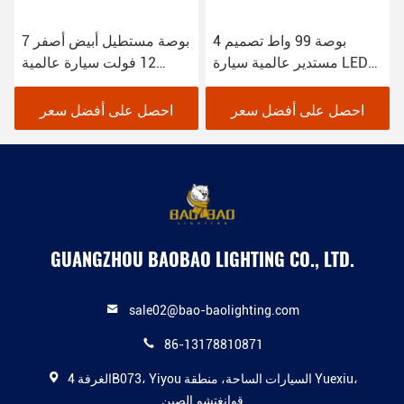
4 بوصة 99 واط تصميم
7 بوصة مستطيل أبيض أصفر
مستدير عالمية سيارة LED
12 فولت سيارة عالمية
أضواء العمل للشاحنة
مضيئة أضواء العمل
احصل على أفضل سعر
احصل على أفضل سعر
GUANGZHOU BAOBAO LIGHTING CO., LTD.
sale02@bao-baolighting.com
86-13178810871
الغرفة 4B073، Yiyou السيارات الساحة، منطقة Yuexiu،
قوانغتشو.الصين